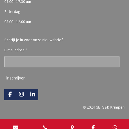
07.00 - 17.30 uur
Zaterdag
08.00 - 12.00 uur
Schrijf je in voor onze nieuwsbrief:
E-mailadres *
Inschrijven
F
I
L
a
n
i
c
s
n
© 2024 GBI S&D Krimpen
e
t
k
b
a
e
o
g
d
o
r
I