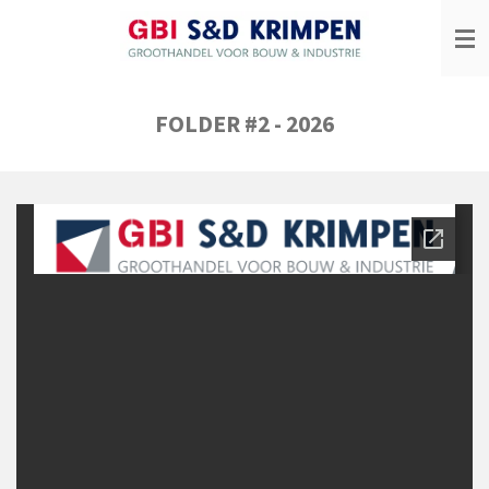
Ga
direct
naar
de
hoofdinhoud
FOLDER #2 - 2026